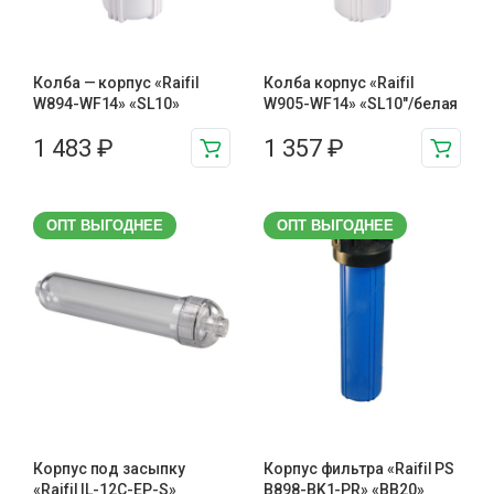
Колба — корпус «Raifil
Колба корпус «Raifil
W894-WF14» «SL10»
W905-WF14» «SL10″/белая
1 483
₽
1 357
₽
ОПТ ВЫГОДНЕЕ
ОПТ ВЫГОДНЕЕ
Корпус под засыпку
Корпус фильтра «Raifil PS
«Raifil IL-12C-EP-S»
B898-BK1-PR» «BB20»