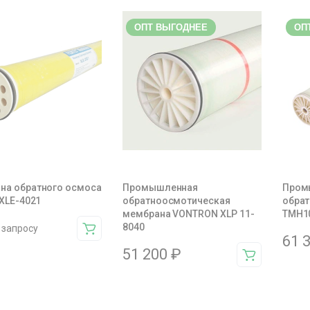
ОПТ ВЫГОДНЕЕ
ОП
на обратного осмоса
Промышленная
Пром
 XLE-4021
обратноосмотическая
обрат
мембрана VONTRON XLP 11-
TMH1
8040
 запросу
61 
51 200
₽