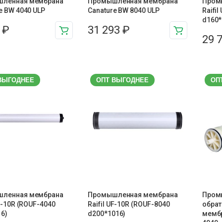
ленная мембрана
Промышленная мембрана
Пром
e BW 4040 ULP
Canature BW 8040 ULP
Raifil
d160*
3
₽
31 293
₽
29 
ВЫГОДНЕЕ
ОПТ ВЫГОДНЕЕ
ОП
ленная мембрана
Промышленная мембрана
Пром
UF-10R (ROUF-4040
Raifil UF-10R (ROUF-8040
обра
6)
d200*1016)
мемб