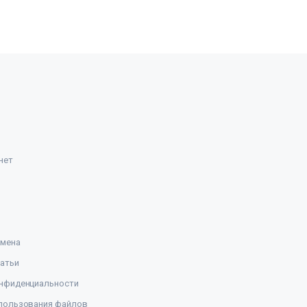
нет
амена
атьи
нфиденциальности
пользования файлов