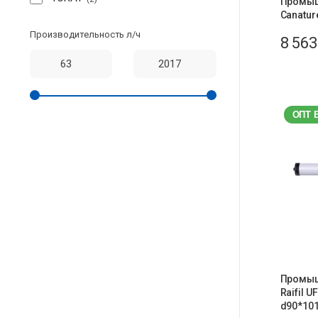
Промыш
Canatur
Производительность л/ч
8 56
ОПТ 
Промыш
Raifil 
d90*101