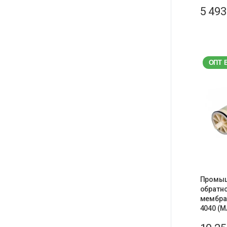
5 49
ОПТ 
Промы
обратн
мембран
4040 (M