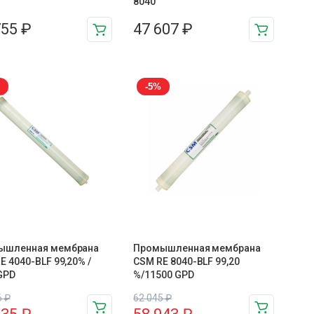
8040
755
₽
47 607
₽
-5%
ышленная мембрана
Промышленная мембрана
E 4040-BLF 99,20% /
CSM RE 8040-BLF 99,20
GPD
%/11500 GPD
6
₽
62 045
₽