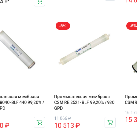
14 
53
₽
-5%
-6%
ленная мембрана
Промышленная мембрана
Пром
8040-BLF 440 99,20% /
CSM RE 2521-BLF 99,20% / 930
CSM R
GPD
GPD
16 17
₽
11 066
₽
15 
90
₽
10 513
₽