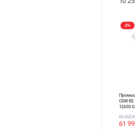
10 2
-5%
Промыш
CSM RE 
12650 
65 252
61 9