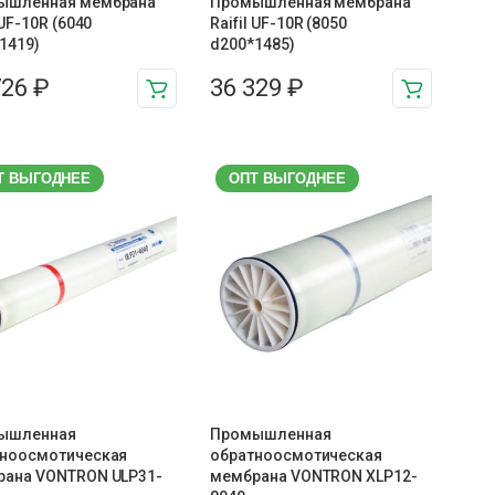
ышленная мембрана
Промышленная мембрана
 UF-10R (6040
Raifil UF-10R (8050
1419)
d200*1485)
726
₽
36 329
₽
Т ВЫГОДНЕЕ
ОПТ ВЫГОДНЕЕ
ышленная
Промышленная
тноосмотическая
обратноосмотическая
рана VONTRON ULP31-
мембрана VONTRON XLP12-