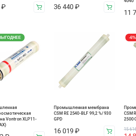
4040
3
₽
36 440
₽
11 
ВЫГОДНЕЕ
-6%
шленная
Промышленная мембрана
Пром
оосмотическая
CSM RE 2540-BLF 99,2 %/ 930
CSM R
а Vontron XLP11-
GPD
2500 
AX)
15 61
16 019
₽