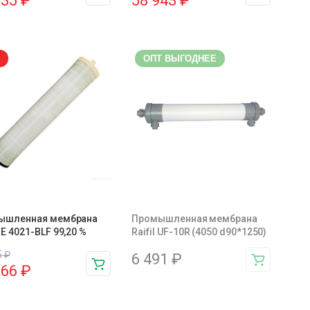
835
₽
58 943
₽
ОПТ ВЫГОДНЕЕ
ышленная мембрана
Промышленная мембрана
E 4021-BLF 99,20 %
Raifil UF-10R (4050 d90*1250)
5
₽
6 491
₽
366
₽