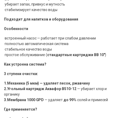
·убирает запах, привкус и мутность
·стабилизирует качество воды
Подходит для напитков и оборудования
Особенности
·встроенный насос — работает при слабом давлении
·полностью автоматическая система
·стабильное качество воды
·простое обслуживание (
стандартные картриджи BB 10″
)
Как устроена система?
3 ступени очистки:
1.Механика (5 мкм)
— удаляет песок, ржавчину
2.Угольный картридж Аквафор В510-12
— убирает хлор и
органику
3.Мембрана 1000 GPD
— удаляет
до 99%
солей и примесей
Где применяется?