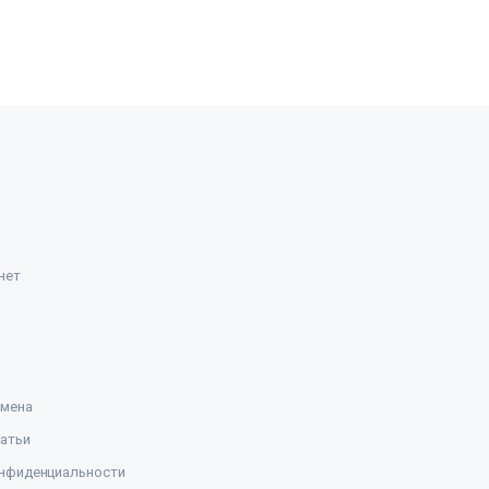
нет
амена
атьи
нфиденциальности