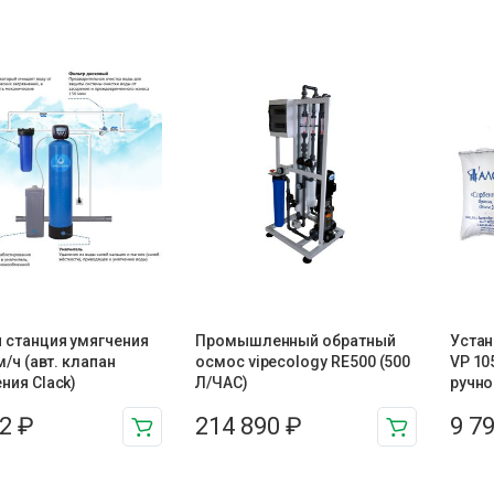
 станция умягчения
Промышленный обратный
Устан
м/ч (авт. клапан
осмос vipecology RE500 (500
VP 10
ния Clack)
Л/ЧАС)
ручно
72
₽
214 890
₽
9 7