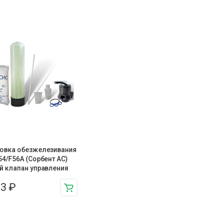
овка обезжелезивания
54/F56A (Сорбент АС)
й клапан управления
93
₽