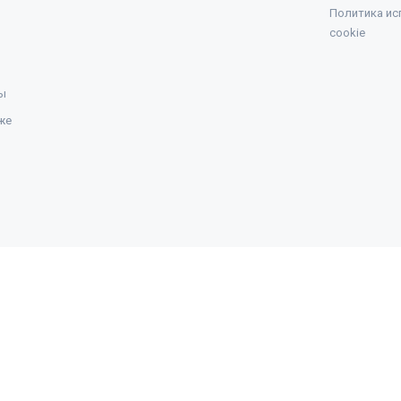
Политика ис
cookie
ы
же