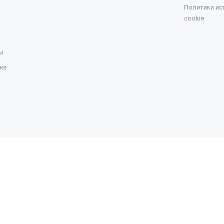
Политика ис
cookie
ы
же