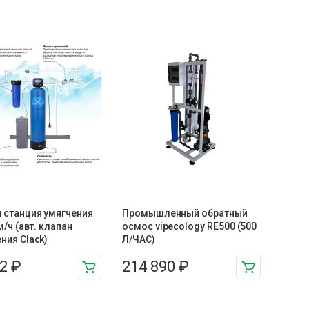
 станция умягчения
Промышленный обратный
м/ч (авт. клапан
осмос vipecology RE500 (500
ния Clack)
Л/ЧАС)
72
₽
214 890
₽