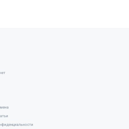
нет
амена
атьи
нфиденциальности