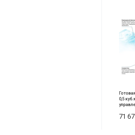
Готовая
0,5 куб.
управле
71 6