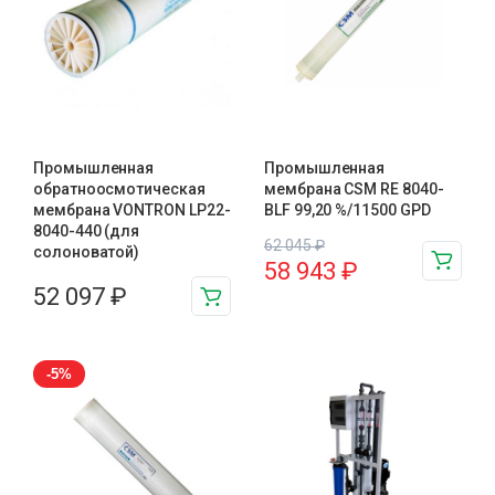
Промышленная
Промышленная
обратноосмотическая
мембрана CSM RE 8040-
мембрана VONTRON LP22-
BLF 99,20 %/11500 GPD
8040-440 (для
62 045
₽
солоноватой)
58 943
₽
52 097
₽
-5%