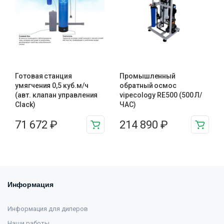
Готовая станция
Промышленный
умягчения 0,5 куб.м/ч
обратный осмос
(авт. клапан управления
vipecology RE500 (500 Л/
Clack)
ЧАС)
71 672
₽
214 890
₽
Информация
Информация для дилеров
Наши работы