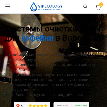
0
Системы очистки воды
для
в Воронеже
кофейни
Подберём систему очистки воды под вашу
кофемашину и объёмы продаж
Установим за 1 день — без остановки работы
кофейни
Защитим кофемашину от накипи и поломок
Проверим качество воды после установки
Возьмём обслуживание на себя — фильтры
всегда вовремя
Стабильный вкус кофе в каждой чашке