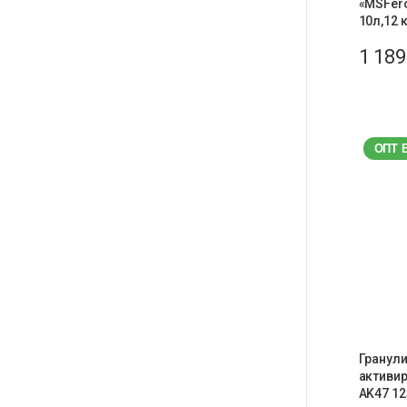
«MSFero
10л,12 
1 18
ОПТ 
Гранул
активир
AK47 12