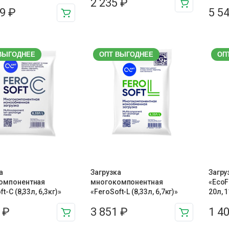
2 235
₽
49
₽
5 5
ВЫГОДНЕЕ
ОПТ ВЫГОДНЕЕ
ОП
а
Загрузка
Загру
омпонентная
многокомпонентная
«EcoF
t-C (8,33л, 6,3кг)»
«FeroSoft-L (8,33л, 6,7кг)»
20л, 1
9
₽
3 851
₽
1 4