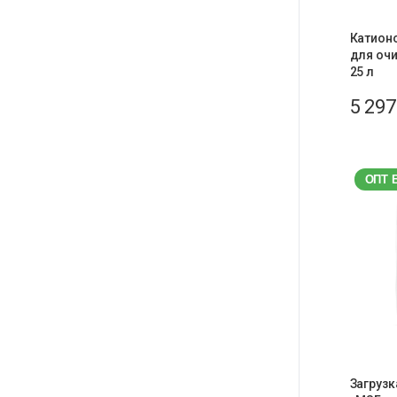
Катион
для очи
25 л
5 29
ОПТ 
Загруз