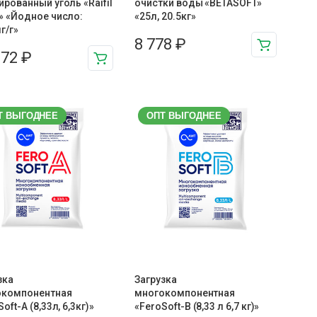
ированный уголь «Raifil
очистки воды «BETASOFT»
» «Йодное число:
«25л, 20.5кг»
г/г»
8 778
₽
672
₽
Т ВЫГОДНЕЕ
ОПТ ВЫГОДНЕЕ
зка
Загрузка
окомпонентная
многокомпонентная
oft-A (8,33л, 6,3кг)»
«FeroSoft-B (8,33 л 6,7 кг)»