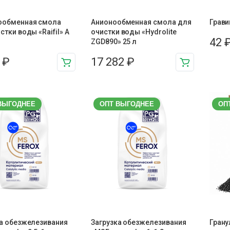
ообменная смола
Анионообменная смола для
Грави
стки воды «Raifil» A
очистки воды «Hydrolite
42
ZGD890» 25 л
7
₽
17 282
₽
ВЫГОДНЕЕ
ОПТ ВЫГОДНЕЕ
ОП
ка обезжелезивания
Загрузка обезжелезивания
Гран