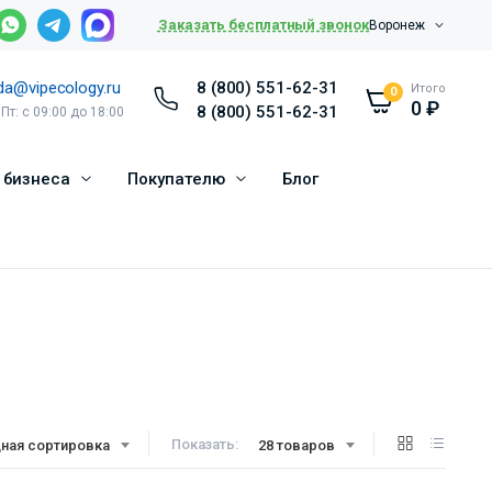
Заказать бесплатный звонок
Воронеж
da@vipecology.ru
8 (800) 551-62-31
Итого
0
0
₽
8 (800) 551-62-31
 Пт: с 09:00 до 18:00
 бизнеса
Покупателю
Блог
Показать:
ная сортировка
28 товаров