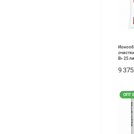
Ионооб
очистк
В» 25 л
9 37
ОПТ 