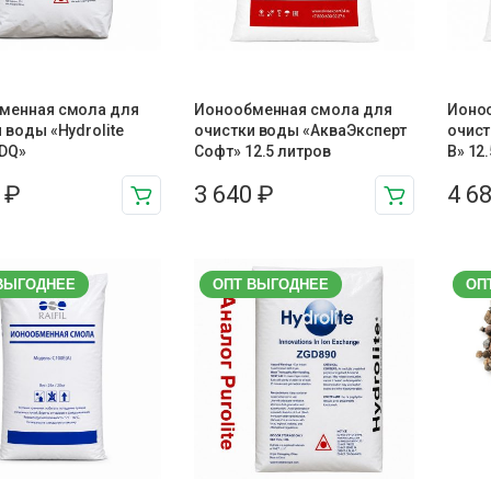
менная смола для
Ионообменная смола для
Ионо
 воды «Hydrolite
очистки воды «АкваЭксперт
очист
DQ»
Софт» 12.5 литров
В» 12
4
₽
3 640
₽
4 6
ВЫГОДНЕЕ
ОПТ ВЫГОДНЕЕ
ОП