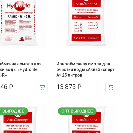
обменная смола для
Ионообменная смола для
ки воды «Hydrolite
очистки воды «АкваЭксперт
-R»
A» 25 литров
446
₽
13 875
₽
Т ВЫГОДНЕЕ
ОПТ ВЫГОДНЕЕ