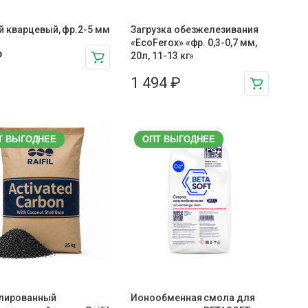
й кварцевый, фр.2-5 мм
Загрузка обезжелезивания
«EcoFerox» «фр. 0,3-0,7 мм,
₽
20л, 11-13 кг»
1 494
₽
Т ВЫГОДНЕЕ
ОПТ ВЫГОДНЕЕ
улированный
Ионообменная смола для