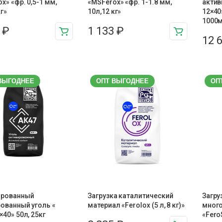
x» «фр. 0,5-1 мм,
«MSFerox» «фр. 1-1.8 мм,
актив
кг»
10л,12 кг»
12×40
1000м
9
₽
1 133
₽
12 
ВЫГОДНЕЕ
ОПТ ВЫГОДНЕЕ
ОП
ированный
Загрузка каталитический
Загру
ованный уголь «
материал «Ferolox (5 л, 8 кг)»
мног
×40» 50л, 25кг
«FeroS