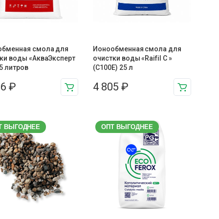
обменная смола для
Ионообменная смола для
ки воды «АкваЭксперт
очистки воды «Raifil C »
.5 литров
(C100E) 25 л
86
₽
4 805
₽
Т ВЫГОДНЕЕ
ОПТ ВЫГОДНЕЕ