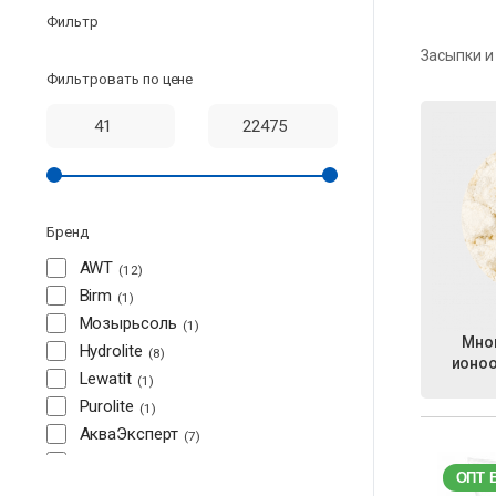
Фильтр
Засыпки и
Фильтровать по цене
Бренд
AWT
12
Birm
1
Мозырьсоль
1
Мно
Hydrolite
8
ионоо
Lewatit
1
Purolite
1
АкваЭксперт
7
Canature
1
ОПТ 
Raifil
4