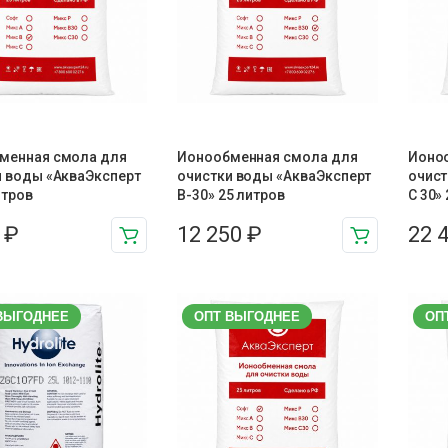
менная смола для
Ионообменная смола для
Ионо
и воды «АкваЭксперт
очистки воды «АкваЭксперт
очист
итров
В-30» 25 литров
С 30»
5
₽
12 250
₽
22 
ВЫГОДНЕЕ
ОПТ ВЫГОДНЕЕ
ОП