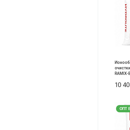
Ионооб
очистки
RAMIX-
10 4
ОПТ 