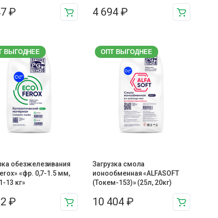
47
₽
4 694
₽
Т ВЫГОДНЕЕ
ОПТ ВЫГОДНЕЕ
зка обезжелезивания
Загрузка смола
erox» «фр. 0,7-1.5 мм,
ионообменная «ALFASOFT
1-13 кг»
(Токем-153)» (25л, 20кг)
02
₽
10 404
₽