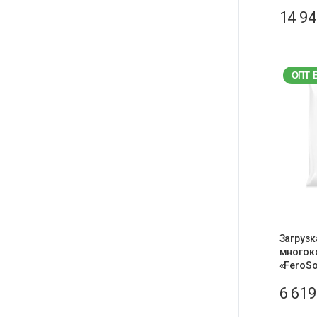
14 9
ОПТ 
Загрузк
многок
«FeroSof
6 61