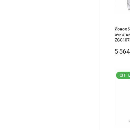
Ионооб
очистки
ZGC107
5 56
ОПТ 