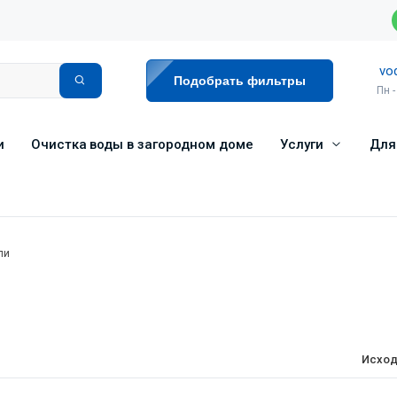
vo
Подобрать фильтры
Пн -
и
Очистка воды в загородном доме
Услуги
Для
ли
Исход