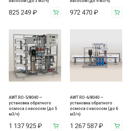
насосом (до 3 м3/ч)
насосом (до 4 м3/ч)
825 249
₽
972 470
₽
AWT RO-5/8040 —
AWT RO-6/8040 —
установка обратного
установка обратного
осмоса с насосом (до 5
осмоса с насосом (до 6
м3/ч)
м3/ч)
1 137 925
₽
1 267 587
₽