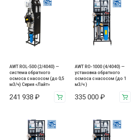
AWT ROL-500 (2/4040) —
AWT RO-1000 (4/4040) —
система обратного
установка обратного
осмоса с насосом (до 0,5
осмоса с насосом (до 1
м3/ч) Серия «Лайт»
м3/ч )
241 938
₽
335 000
₽