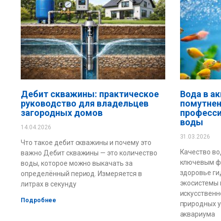
Дебит скважины: практическое
Вода в а
руководство для владельцев
помутнен
загородных домов
професси
воды
14.04.2026
31.03.2026
Что такое дебит скважины и почему это
Качество во
важно Дебит скважины — это количество
ключевым ф
воды, которое можно выкачать за
здоровье ги
определённый период. Измеряется в
экосистемы 
литрах в секунду
искусственн
Подробнее
природных у
аквариума