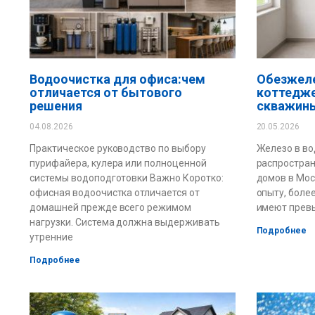
Водоочистка для офиса:чем
Обезжеле
отличается от бытового
коттедже
решения
скважины
04.08.2026
20.05.2026
Практическое руководство по выбору
Железо в во
пурифайера, кулера или полноценной
распростра
системы водоподготовки Важно Коротко:
домов в Мос
офисная водоочистка отличается от
опыту, боле
домашней прежде всего режимом
имеют прев
нагрузки. Система должна выдерживать
Подробнее
утренние
Подробнее