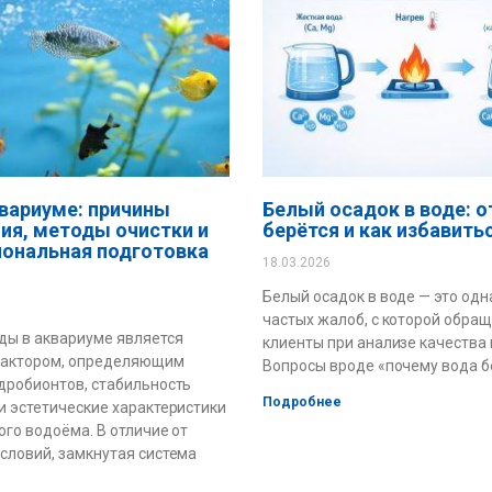
квариуме: причины
Белый осадок в воде: о
ия, методы очистки и
берётся и как избавить
ональная подготовка
18.03.2026
Белый осадок в воде — это одн
частых жалоб, с которой обра
ды в аквариуме является
клиенты при анализе качества 
актором, определяющим
Вопросы вроде «почему вода б
дробионтов, стабильность
Подробнее
и эстетические характеристики
ого водоёма. В отличие от
словий, замкнутая система