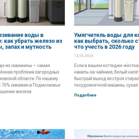
зивание воды в
Умягчитель воды для к
: как убрать железо из
как выбрать, сколько с
, запах и мутность
что учесть в 2026 году
13.05.2026
де из скважины — самая
Если в вашем коттедже жёстка
нённая проблема загородных
накипь на чайнике, белый налёт
ковской области. По нашему
быстрый выход из строя стира
е 70% скважин в Подмосковье
посудомоечной машины, сухая
ышение железа
Подробнее