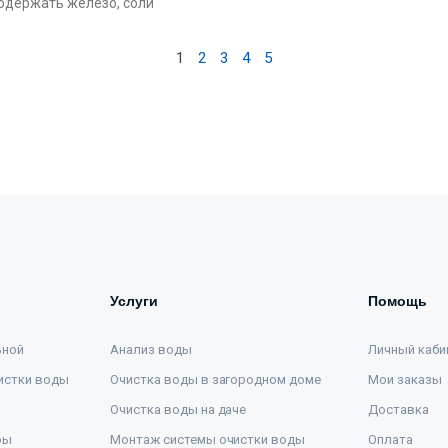
одержать железо, соли
1
2
3
4
5
Услуги
Помощь
ьной
Анализ воды
Личный каби
истки воды
Очистка воды в загородном доме
Мои заказы
Очистка воды на даче
Доставка
ры
Монтаж системы очистки воды
Оплата