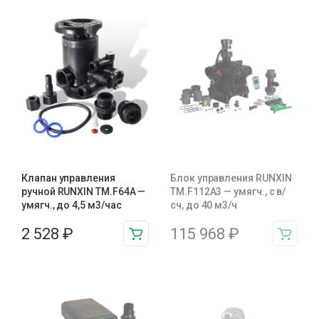
Клапан управления
Блок управления RUNXIN
ручной RUNXIN TM.F64A —
ТМ.F112A3 — умягч., с в/
умягч., до 4,5 м3/час
сч, до 40 м3/ч
2 528
₽
115 968
₽