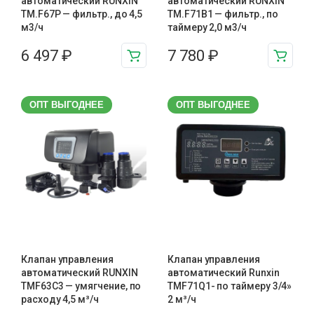
автоматический RUNXIN
автоматический RUNXIN
TM.F67P — фильтр., до 4,5
TM.F71B1 — фильтр., по
м3/ч
таймеру 2,0 м3/ч
6 497
₽
7 780
₽
ОПТ ВЫГОДНЕЕ
ОПТ ВЫГОДНЕЕ
Клапан управления
Клапан управления
автоматический RUNXIN
автоматический Runxin
TMF63C3 — умягчение, по
TMF71Q1- по таймеру 3/4»
расходу 4,5 м³/ч
2 м³/ч