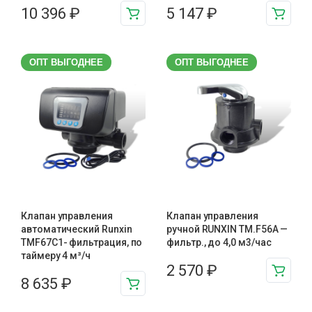
10 396
₽
5 147
₽
ОПТ ВЫГОДНЕЕ
ОПТ ВЫГОДНЕЕ
Клапан управления
Клапан управления
автоматический Runxin
ручной RUNXIN TM.F56A —
TMF67C1- фильтрация, по
фильтр., до 4,0 м3/час
таймеру 4 м³/ч
2 570
₽
8 635
₽