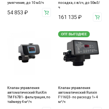
умягчение, до 10 м3/ч
посадка, с в/сч, до 50м3/
ч
54 853
₽
161 135
₽
ОПТ ВЫГОДНЕЕ
Клапан управления
Клапан управления
автоматический RunXin
автоматический Runxin
TM F67В1- фильтрация, по
F116Q3- по расходу 1» 4
таймеру 4 м³/ч
м³/ч