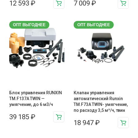
12 593
₽
7 009
₽
ОПТ ВЫГОДНЕЕ
ОПТ ВЫГОДНЕЕ
Блок управления RUNXIN
Клапан управления
TM.F137A TWIN —
автоматический Runxin
умягчение, до 6 м3/ч
TM.F73A TWIN- умягчение,
по расходу 3,5 м³/ч, твин
39 185
₽
18 947
₽