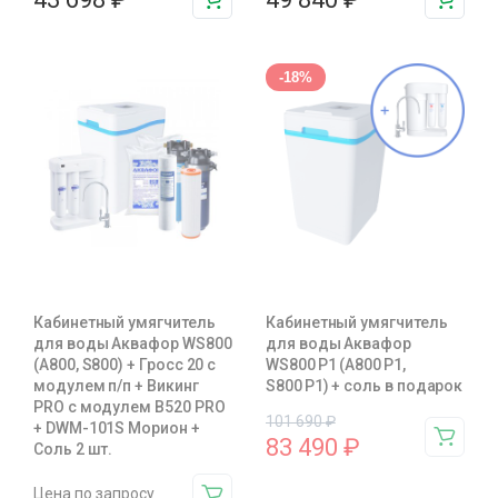
-18%
Кабинетный умягчитель
Кабинетный умягчитель
для воды Аквафор WS800
для воды Аквафор
(А800, S800) + Гросс 20 с
WS800 P1 (А800 P1,
модулем п/п + Викинг
S800 P1) + соль в подарок
PRO с модулем В520 PRO
101 690
₽
+ DWM-101S Морион +
83 490
₽
Соль 2 шт.
Цена по запросу