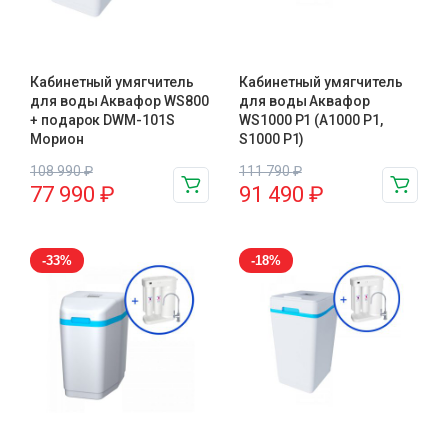
Кабинетный умягчитель
Кабинетный умягчитель
для воды Аквафор WS800
для воды Аквафор
+ подарок DWM-101S
WS1000 P1 (А1000 P1,
Морион
S1000 P1)
108 990
₽
111 790
₽
77 990
₽
91 490
₽
-33%
-18%