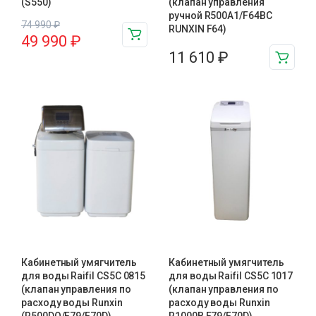
(S550)
(клапан управления
ручной R500A1/F64BC
74 990
₽
RUNXIN F64)
49 990
₽
11 610
₽
Кабинетный умягчитель
Кабинетный умягчитель
для воды Raifil СS5C 0815
для воды Raifil СS5C 1017
(клапан управления по
(клапан управления по
расходу воды Runxin
расходу воды Runxin