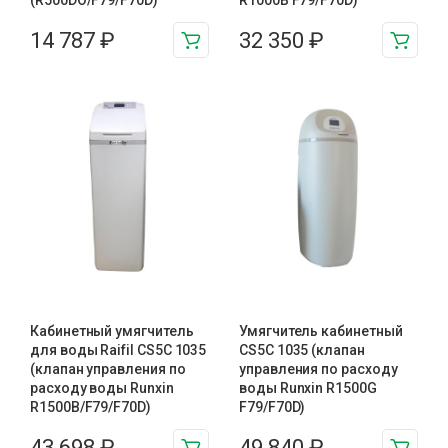
(R500DO/F79/F70D)
R1000B F79/F70D)
14 787
₽
32 350
₽
Кабинетный умягчитель
Умягчитель кабинетный
для воды Raifil СS5C 1035
СS5C 1035 (клапан
(клапан управления по
управления по расходу
расходу воды Runxin
воды Runxin R1500G
R1500B/F79/F70D)
F79/F70D)
43 698
₽
49 840
₽