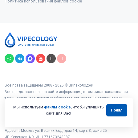
Политика использования файлов cookie
Все права защищены 2008 - 2025 © Випэколоджи
Вся представленная на сайте информация, в том числе касающаяся
технических характеристик оборудования, условий и технических
возможностей подключения, наличия на складе, стоимости товаров и
Мы используем
файлы cookie
, чтобы улучшить
Понял
услуг, носит информационный характер и ни при каких условиях не
сайт для Вас!
является публичной офертой, определяемой положениями статьи 437
Гражданского кодекса РФ.
Адрес: г. Москва ул. Вешних Вод, дом 14, корп. 3, офис 25
ИП Коренков А.В. ИНН 771673243387