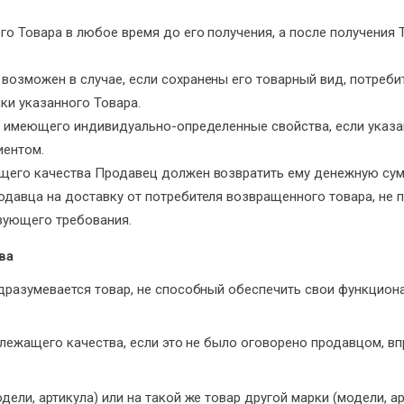
го Товара в любое время до его получения, а после получения То
возможен в случае, если сохранены его товарный вид, потребит
ки указанного Товара.
а, имеющего индивидуально-определенные свойства, если указ
иентом.
ащего качества Продавец должен возвратить ему денежную сум
одавца на доставку от потребителя возвращенного товара, не п
вующего требования.
ва
разумевается товар, не способный обеспечить свои функцион
лежащего качества, если это не было оговорено продавцом, вп
дели, артикула) или на такой же товар другой марки (модели, 