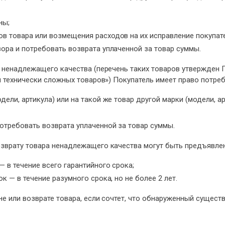
ны;
в товара или возмещения расходов на их исправление покупате
вора и потребовать возврата уплаченной за товар суммы.
а ненадлежащего качества (перечень таких товаров утвержден
я технически сложных товаров») Покупатель имеет право потреб
дели, артикула) или на такой же товар другой марки (модели, 
потребовать возврата уплаченной за товар суммы.
зврату товара ненадлежащего качества могут быть предъявле
— в течение всего гарантийного срока;
к — в течение разумного срока, но не более 2 лет.
не или возврате товара, если сочтет, что обнаруженный сущес