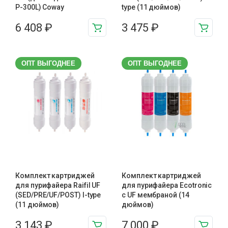
P-300L) Coway
type (11 дюймов)
6 408
₽
3 475
₽
ОПТ ВЫГОДНЕЕ
ОПТ ВЫГОДНЕЕ
Комплект картриджей
Комплект картриджей
для пурифайера Raifil UF
для пурифайера Ecotronic
(SED/PRE/UF/POST) I-type
с UF мембраной (14
(11 дюймов)
дюймов)
3 143
₽
7 000
₽