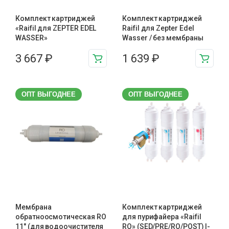
Комплект картриджей
Комплект картриджей
«Raifil для ZEPTER EDEL
Raifil для Zepter Edel
WASSER»
Wasser / без мембраны
3 667
₽
1 639
₽
ОПТ ВЫГОДНЕЕ
ОПТ ВЫГОДНЕЕ
Мембрана
Комплект картриджей
обратноосмотическая RO
для пурифайера «Raifil
11″ (для водоочистителя
RO» (SED/PRE/RO/POST) I-