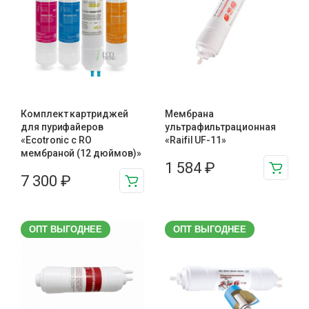
Комплект картриджей
Мембрана
для пурифайеров
ультрафильтрационная
«Ecotronic с RO
«Raifil UF-11»
мембраной (12 дюймов)»
1 584
₽
7 300
₽
ОПТ ВЫГОДНЕЕ
ОПТ ВЫГОДНЕЕ