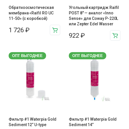
Обратноосмотическая
Угольный картридж Raifil
мембрана «Raifil RO UC
POST 8″ — аналог «Inno
11-50» (с коробкой)
Sense» для Coway P-220L
или Zepter Edel Wasser
1 726
₽
922
₽
ОПТ ВЫГОДНЕЕ
ОПТ ВЫГОДНЕЕ
Фильтр #1 Waterpia Gold
Фильтр #1 Waterpia Gold
Sediment 12” U-type
Sediment 14”