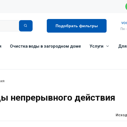
vo
Подобрать фильтры
Пн -
и
Очистка воды в загородном доме
Услуги
Для
вия
ды непрерывного действия
Исход