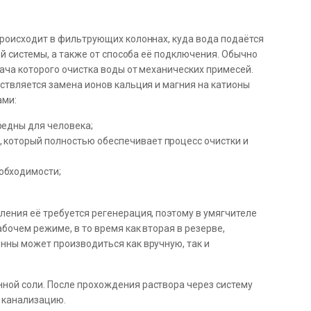
происходит в фильтрующих колоннах, куда вода подаётся
ой системы, а также от способа её подключения. Обычно
ача которого очистка воды от механических примесей.
ствляется замена ионов кальция и магния на катионы
ами:
редны для человека;
, который полностью обеспечивает процесс очистки и
обходимости;
ения её требуется регенерация, поэтому в умягчителе
бочем режиме, в то время как вторая в резерве,
нны может производиться как вручную, так и
ной соли. После прохождения раствора через систему
 канализацию.