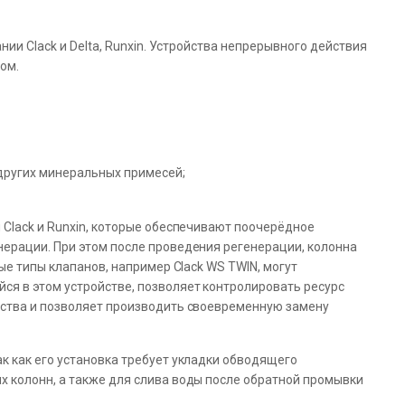
ии Clack и Delta, Runxin. Устройства непрерывного действия
ом.
 других минеральных примесей;
Clack и Runxin, которые обеспечивают поочерёдное
ерации. При этом после проведения регенерации, колонна
ые типы клапанов, например Clack WS TWIN, могут
я в этом устройстве, позволяет контролировать ресурс
йства и позволяет производить своевременную замену
к как его установка требует укладки обводящего
 колонн, а также для слива воды после обратной промывки