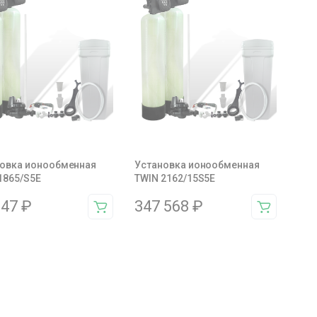
овка ионообменная
Установка ионообменная
1865/S5E
TWIN 2162/15S5E
347
₽
347 568
₽