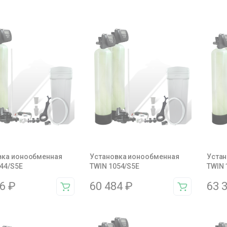
вка ионообменная
Установка ионообменная
Устан
44/S5E
TWIN 1054/S5E
TWIN 
26
₽
60 484
₽
63 