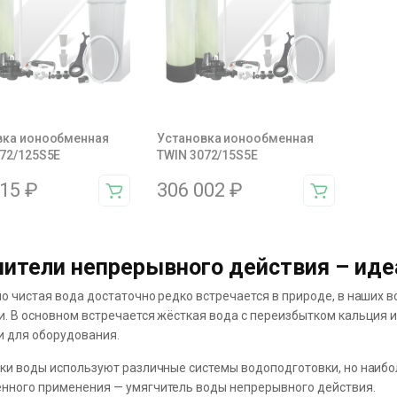
вка ионообменная
Установка ионообменная
72/125S5E
TWIN 3072/15S5E
215
₽
306 002
₽
ители непрерывного действия – иде
о чистая вода достаточно редко встречается в природе, в наши
. В основном встречается жёсткая вода с переизбытком кальция и
и для оборудования.
ки воды используют различные системы водоподготовки, но наибо
ного применения — умягчитель воды непрерывного действия.