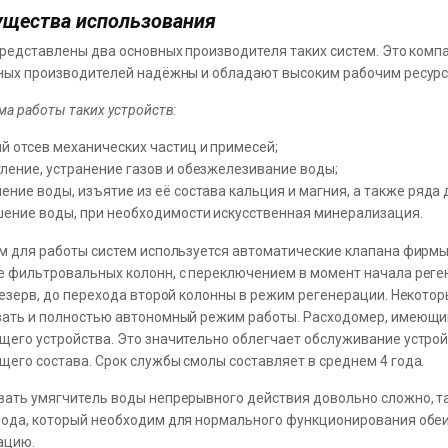
щества использования
представлены два основных производителя таких систем. Это компан
ных производителей надёжны и обладают высоким рабочим ресурс
ма работы таких устройств:
й отсев механических частиц и примесей;
ление, устранение газов и обезжелезивание воды;
ение воды, изъятие из её состава кальция и магния, а также ряда
шение воды, при необходимости искусственная минерализация.
м для работы систем используется автоматические клапана фирмы 
 фильтровальных колонн, с переключением в момент начала реген
резерв, до перехода второй колонны в режим регенерации. Некотор
ать и полностью автономный режим работы. Расходомер, имеющийс
его устройства. Это значительно облегчает обслуживание устро
его состава. Срок службы смолы составляет в среднем 4 года.
ать умягчитель воды непрерывного действия довольно сложно, та
ода, который необходим для нормального функционирования обеих
ацию.