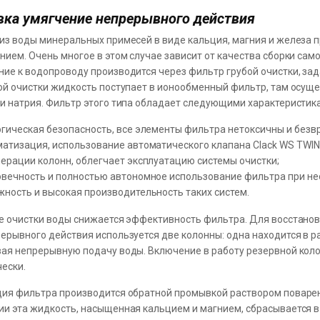
вка умягчение непрерывного действия
из воды минеральных примесей в виде кальция, магния и железа 
нием. Очень многое в этом случае зависит от качества сборки сам
ие к водопроводу производится через фильтр грубой очистки, зад
ой очистки жидкость поступает в ионообменный фильтр, там осуще
и натрия. Фильтр этого типа обладает следующими характеристик
гическая безопасность, все элементы фильтра нетоксичны и безв
атизация, использование автоматического клапана Clack WS TWIN
ерации колонн, облегчает эксплуатацию системы очистки;
овечность и полностью автономное использование фильтра при не
ность и высокая производительность таких систем.
е очистки воды снижается эффективность фильтра. Для восстановл
ерывного действия используется две колонны: одна находится в ра
ая непрерывную подачу воды. Включение в работу резервной коло
ески.
ия фильтра производится обратной промывкой раствором поварен
и эта жидкость, насыщенная кальцием и магнием, сбрасывается в