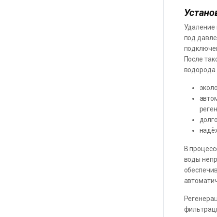
Устано
Удаление 
под давле
подключен
После так
водорода 
эколо
автом
реген
долг
надёж
В процесс
воды непр
обеспечив
автоматич
Регенерац
фильтраци