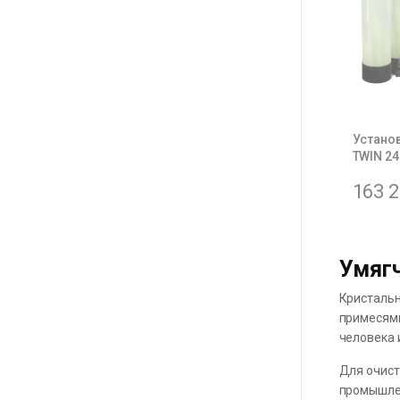
Устано
TWIN 24
163 
Умягч
Кристальн
примесями
человека 
Для очист
промышлен