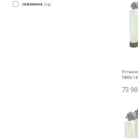
скважина
10
Устано
TWIN 14
73 9