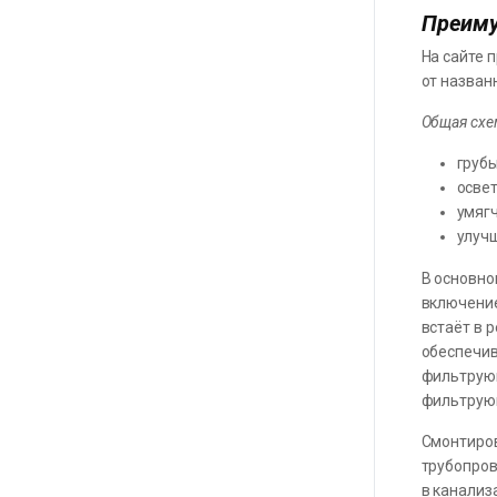
Преиму
На сайте 
от назван
Общая схе
грубы
освет
умягч
улуч
В основно
включение
встаёт в 
обеспечив
фильтрующ
фильтрующ
Смонтиров
трубопров
в канализ