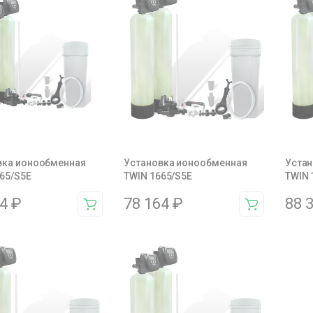
вка ионообменная
Установка ионообменная
Устан
65/S5E
TWIN 1665/S5E
TWIN 
84
₽
78 164
₽
88 