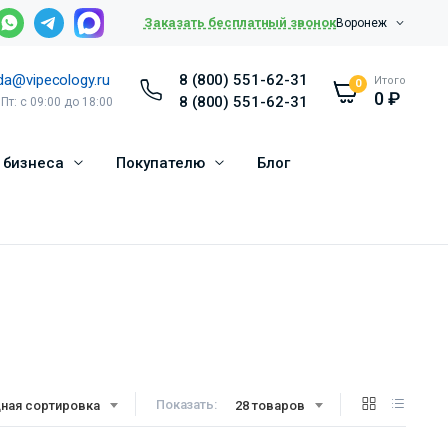
Заказать бесплатный звонок
Воронеж
da@vipecology.ru
8 (800) 551-62-31
Итого
0
0
₽
8 (800) 551-62-31
 Пт: с 09:00 до 18:00
 бизнеса
Покупателю
Блог
Показать:
ная сортировка
28 товаров