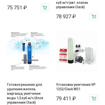
куб.м/ч (авт. клапан
75 751
₽
управления Clack)
78 927
₽
Готовое решение для
Установка умягчения VP
удаления железа,
1252/Clack WS1
марганца, умягчение
79 411
₽
воды 1,5 куб.м/ч (блок
управления Clack)