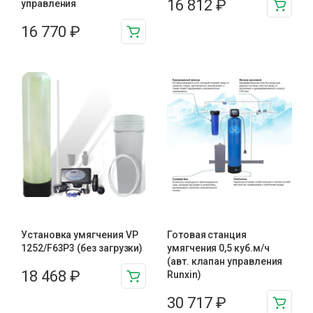
16 812
₽
управления
16 770
₽
Установка умягчения VP
Готовая станция
1252/F63P3 (без загрузки)
умягчения 0,5 куб.м/ч
(авт. клапан управления
18 468
₽
Runxin)
30 717
₽