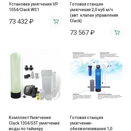
Установка умягчения VP
Готовая станция
1054/Clack WS1
умягчения 2,0 куб.м/ч
(авт. клапан управления
73 432
₽
Clack)
73 567
₽
Комплект Умягчения
Готовая станция
Clack 1354/S5T умягчение
умягчения-
воды по таймеру
обезжелезивания 1,0