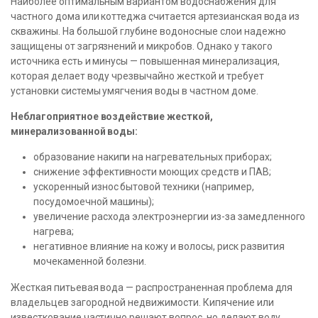
Наиболее оптимальным вариантом водоснабжения для
частного дома или коттеджа считается артезианская вода из
скважины. На большой глубине водоносные слои надежно
защищены от загрязнений и микробов. Однако у такого
источника есть и минусы — повышенная минерализация,
которая делает воду чрезвычайно жесткой и требует
установки системы умягчения воды в частном доме.
Неблагоприятное воздействие жесткой,
минерализованной воды:
образование накипи на нагревательных приборах;
снижение эффективности моющих средств и ПАВ;
ускоренный износ бытовой техники (например,
посудомоечной машины);
увеличение расхода электроэнергии из-за замедленного
нагрева;
негативное влияние на кожу и волосы, риск развития
мочекаменной болезни.
Жесткая питьевая вода — распространенная проблема для
владельцев загородной недвижимости. Кипячение или
известкование частично решают вопрос, но делают воду