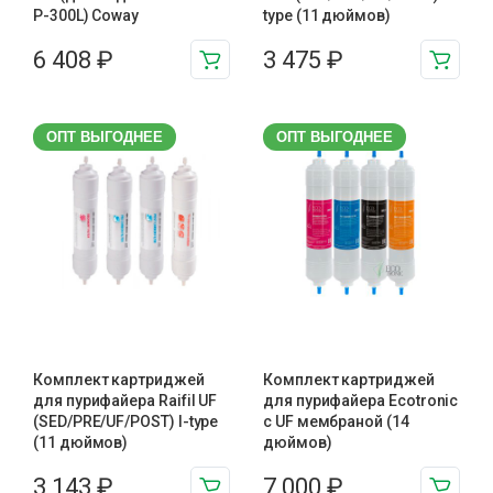
P-300L) Coway
type (11 дюймов)
6 408
₽
3 475
₽
ОПТ ВЫГОДНЕЕ
ОПТ ВЫГОДНЕЕ
Комплект картриджей
Комплект картриджей
для пурифайера Raifil UF
для пурифайера Ecotronic
(SED/PRE/UF/POST) I-type
с UF мембраной (14
(11 дюймов)
дюймов)
3 143
₽
7 000
₽