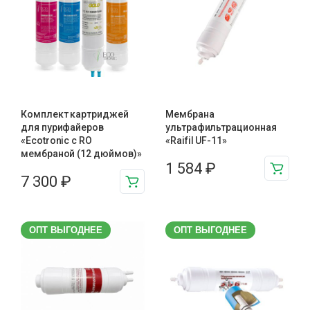
Комплект картриджей
Мембрана
для пурифайеров
ультрафильтрационная
«Ecotronic с RO
«Raifil UF-11»
мембраной (12 дюймов)»
1 584
₽
7 300
₽
ОПТ ВЫГОДНЕЕ
ОПТ ВЫГОДНЕЕ