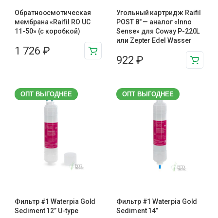
Обратноосмотическая
Угольный картридж Raifil
мембрана «Raifil RO UC
POST 8″ — аналог «Inno
11-50» (с коробкой)
Sense» для Coway P-220L
или Zepter Edel Wasser
1 726
₽
922
₽
ОПТ ВЫГОДНЕЕ
ОПТ ВЫГОДНЕЕ
Фильтр #1 Waterpia Gold
Фильтр #1 Waterpia Gold
Sediment 12” U-type
Sediment 14”