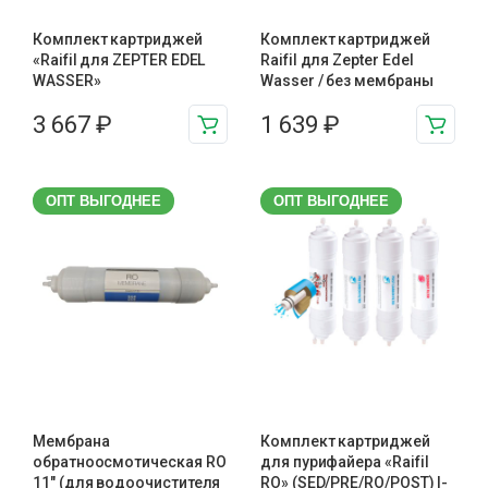
Комплект картриджей
Комплект картриджей
«Raifil для ZEPTER EDEL
Raifil для Zepter Edel
WASSER»
Wasser / без мембраны
3 667
₽
1 639
₽
ОПТ ВЫГОДНЕЕ
ОПТ ВЫГОДНЕЕ
Мембрана
Комплект картриджей
обратноосмотическая RO
для пурифайера «Raifil
11″ (для водоочистителя
RO» (SED/PRE/RO/POST) I-