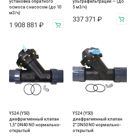
установка обратного
ультрафильтрации — (до
осмоса с насосом (до 10
5 м3/ч)
м3/ч)
337 371
₽
1 908 881
₽
Y524 (Y50)
Y524 (Y50)
диафрагменный клапан
диафрагменный клапан
1,5″ DN40 NO нормально-
2″ DN50 NO нормально-
открытый
открытый