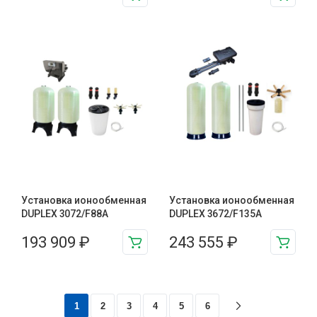
Установка ионообменная
Установка ионообменная
DUPLEX 3072/F88A
DUPLEX 3672/F135A
193 909
₽
243 555
₽
1
2
3
4
5
6