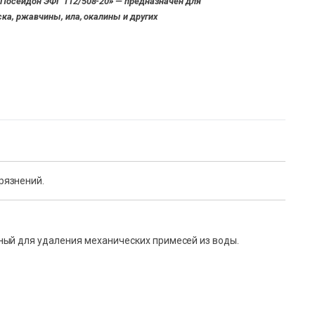
Посейдон ЭФГ 112/508-20» — предназначен для
ка, ржавчины, ила, окалины и других
рязнений.
ый для удаления механических примесей из воды.