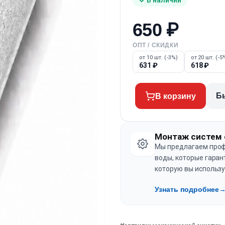
650
₽
ОПТ / СКИДКИ
от 10 шт. (-3%)
от 20 шт. (-5
631
₽
618
₽
Б
В корзину
Монтаж систем 
Мы предлагаем проф
воды, которые гаран
которую вы использу
Узнать подробнее