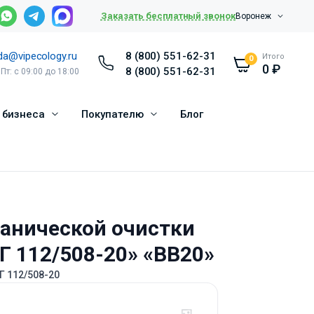
Заказать бесплатный звонок
Воронеж
da@vipecology.ru
8 (800) 551-62-31
Итого
0
0
₽
8 (800) 551-62-31
 Пт: с 09:00 до 18:00
 бизнеса
Покупателю
Блог
анической очистки
Г 112/508-20» «ВВ20»
Г 112/508-20