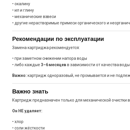
• окалину
• ил и глину
• механические взвеси
• другие нерастворимые примеси органического и неоргани
Рекомендации по эксплуатации
Замена картриджа рекомендуется:
• при заметном снижении напора воды
• либо каждые
3–6 месяцев
в зависимости от качества воды
Важно:
картридж одноразовый, не промывается и не подлеж
Важно знать
Картридж предназначен только для механической очистки 
Он НЕ удаляет:
• хлор
• соли жёсткости