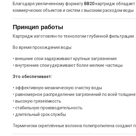
Благодаря увеличенному формату
BB20
картридж обладает 
коммерческих объектов и систем с высоким расходом воды.
Принцип работы
Картридж изготовлен по технологии глубинной фильтрации.
Во время прохождения воды:
• внешние слои задерживают крупные загрязнения
• внутренние слои удерживают более мелкие частицы
Это обеспечивает:
• эффективную механическую очистку воды
• равномерное распределение загрязнений по всей толщин
• высокую грязеёмкость
• стабильную производительность
• длительный срок службы
Термически скреплённые волокна полипропилена создают пр