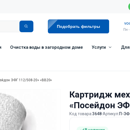
vo
Подобрать фильтры
Пн -
и
Очистка воды в загородном доме
Услуги
Для
ейдон ЭФГ 112/508-20» «ВВ20»
Картридж мех
«Посейдон ЭФ
Код товара:
3648
Артикул:
П-ЭФ
В наличии