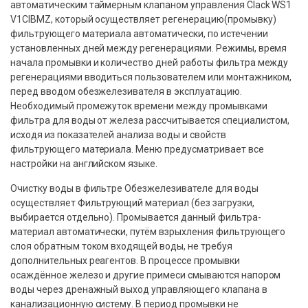
автоматическим таймерным клапаном управления Clack WS1
V1CIBMZ, который осуществляет регенерацию(промывку)
фильтрующего материала автоматически, по истечении
установленных дней между регенерациями. Режимы, время
начала промывки и количество дней работы фильтра между
регенерациями вводиться пользователем или монтажником,
перед вводом обезжелезивателя в эксплуатацию.
Необходимый промежуток времени между промывками
фильтра для воды от железа рассчитывается специалистом,
исходя из показателей анализа воды и свойств
фильтрующего материала. Меню предусматривает все
настройки на английском языке.
Очистку воды в фильтре Обезжелезивателе для воды
осуществляет Фильтрующий материал (без загрузки,
выбирается отдельно). Промывается данный фильтра-
материал автоматически, путём взрыхления фильтрующего
слоя обратным током входящей воды, не требуя
дополнительных реагентов. В процессе промывки
осаждённое железо и другие примеси смываются напором
воды через дренажный выход управляющего клапана в
канализационную систему. В период промывки не