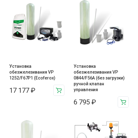
Установка
Установка
обезжелезивания VP
обезжелезивания VP
1252/F67P1 (Ecoferox)
0844/F56A (без загрузки)
ручной клапан
17 177
₽
управления
6 795
₽