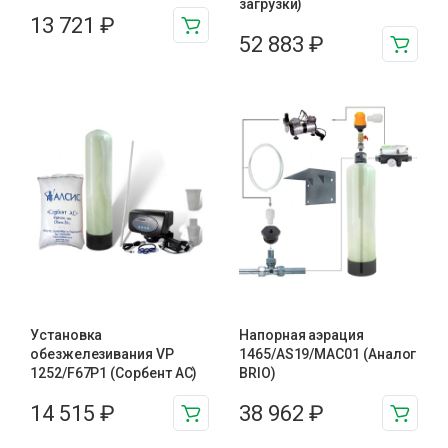
загрузки)
13 721
₽
52 883
₽
Установка
Напорная аэрация
обезжелезивания VP
1465/AS19/MAC01 (Аналог
1252/F67P1 (Сорбент АС)
BRIO)
14 515
₽
38 962
₽