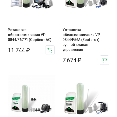
Установка
Установка
обезжелезивания VP
обезжелезивания VP
0844/F67P1 (Сорбент АС)
0844/F56A (Ecoferox)
ручной клапан
11 744
₽
управления
7 674
₽