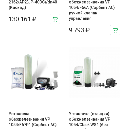
2162/AP2(JP-40DC)/dn40
обезжелезивания VP
(Каскад)
1054/F56A (Сорбент АС)
ручной клапан
130 161
₽
управления
9 793
₽
Установка
Установка (станция)
обезжелезивания VP
обезжелезивания VP
1054/F67P1 (Сорбент АС)
1054/Clack WS1 (без