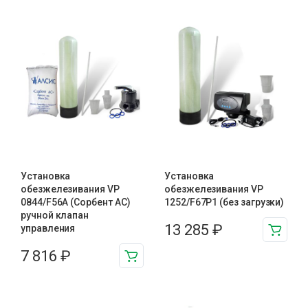
Установка
Установка
обезжелезивания VP
обезжелезивания VP
0844/F56A (Сорбент АС)
1252/F67P1 (без загрузки)
ручной клапан
13 285
₽
управления
7 816
₽