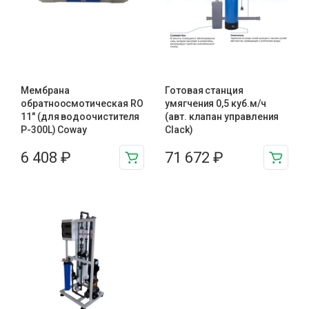
Мембрана
Готовая станция
обратноосмотическая RO
умягчения 0,5 куб.м/ч
11″ (для водоочистителя
(авт. клапан управления
P-300L) Coway
Clack)
6 408
₽
71 672
₽