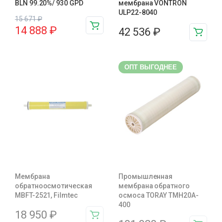
BLN 99.20%/ 930 GPD
мембрана VONTRON
ULP22-8040
15 671
₽
14 888
₽
42 536
₽
ОПТ ВЫГОДНЕЕ
Мембрана
Промышленная
обратноосмотическая
мембрана обратного
MBFT-2521, Filmtec
осмоса TORAY TMH20A-
400
18 950
₽